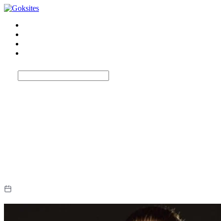
Top 17 beste goksites
Bonussen bij goksites
Betaalmethoden
Spelaanbieders
Privacybeleid goksites
De vertrouwelijkheid van uw gegevens is een kernprioriteit van het
project. Deze website is geen casino-operator, biedt geen kansspelen
aan, inclusief stortingen, en neemt niet deel aan financiële
transacties. Het bezoeken van het goksite impliceert geen aanmaak
van een speelaccount en geen uitvoering van
KYC-/verificatieprocedures. De verwerking van informatie is
beperkt tot technische processen, analytische doeleinden en
communicatie.
Updated: mei 6, 2026
By